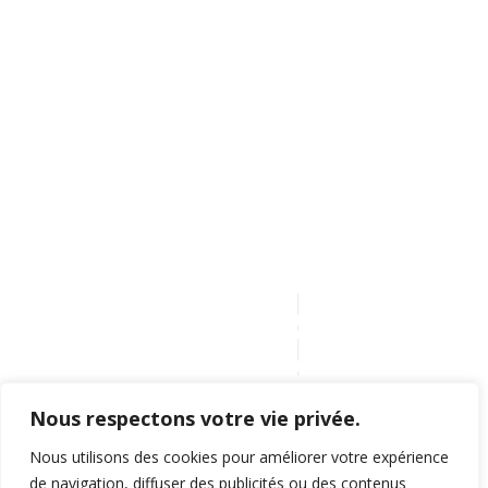
Nous respectons votre vie privée.
MES DERNIÈRES
Nous utilisons des cookies pour améliorer votre expérience
OEUVRES
de navigation, diffuser des publicités ou des contenus