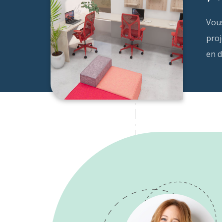
Vou
proj
en d