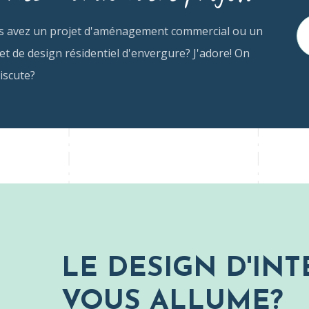
s avez un projet d'aménagement commercial ou un
et de design résidentiel d'envergure? J'adore! On
iscute?
LE DESIGN D'INT
VOUS ALLUME?