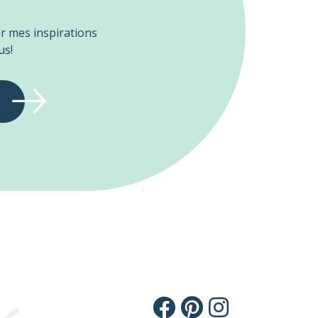
er mes inspirations
us!