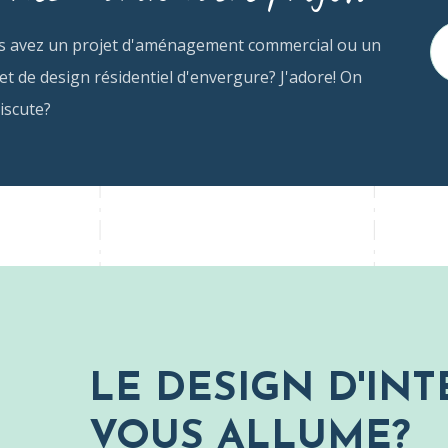
s avez un projet d'aménagement commercial ou un
et de design résidentiel d'envergure? J'adore! On
iscute?
LE DESIGN D'INT
VOUS ALLUME?