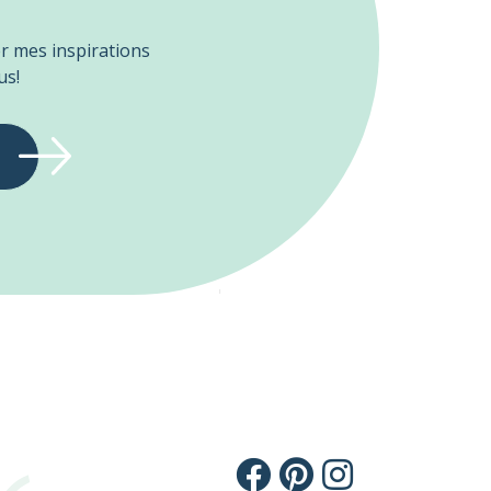
er mes inspirations
us!