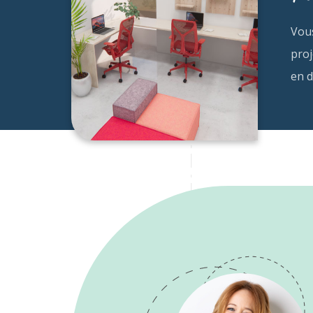
Vou
proj
en d