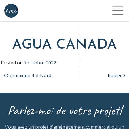
MAIN NAVIGATION
AGUA CANADA
Posted on
7 octobre 2022
POST NAVIGATION
Céramique Ital-Nord
Italbec
Parlez-moi de votre projet!
Vous avez un projet d'aménagement commercial ou un